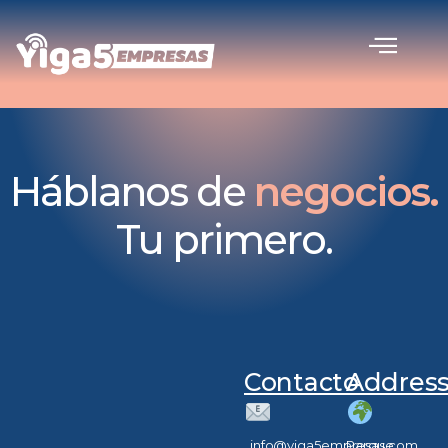
Saltar
al
contenido
Háblanos de
negocios.
Tu primero.
Contacto
Addres
info@yiga5empresas.com
Parque