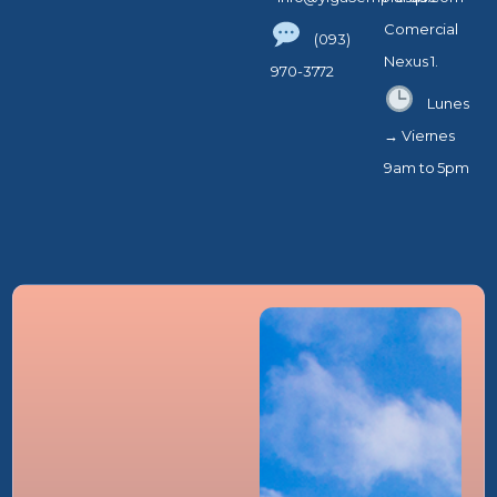
Comercial
(093)
Nexus 1.
970-3772
Lunes
→ Viernes
9am to 5pm